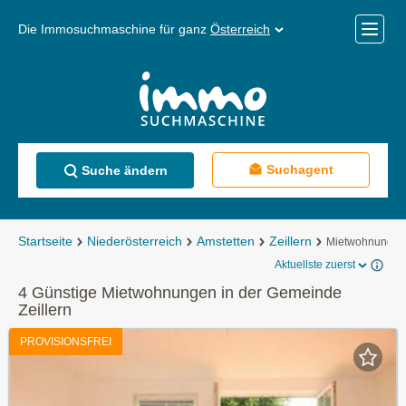
Die Immosuchmaschine für ganz
Österreich
Mobile
Menü
Suchagent
Suche ändern
Startseite
Niederösterreich
Amstetten
Zeillern
Mietwohnungen
Aktuellste zuerst
4 Günstige Mietwohnungen in der Gemeinde
Zeillern
PROVISIONSFREI