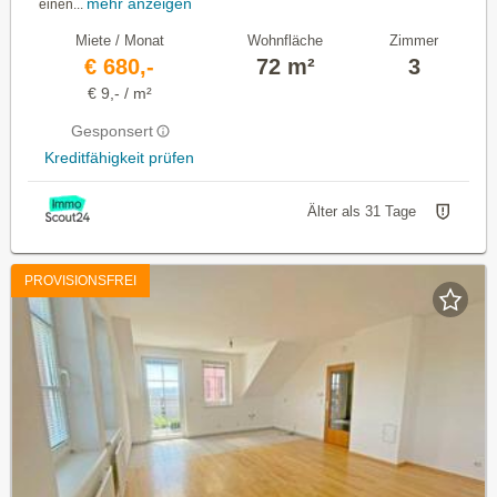
mehr anzeigen
einen...
Miete / Monat
Wohnfläche
Zimmer
€ 680,-
72 m²
3
€ 9,- / m²
Gesponsert
Kreditfähigkeit prüfen
Älter als 31 Tage
PROVISIONSFREI