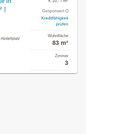
e in
€ 10,- / m²
² |
Gesponsert
Kreditfähigkeit
prüfen
Wohnfläche
Abstellplatz
83 m²
Zimmer
3