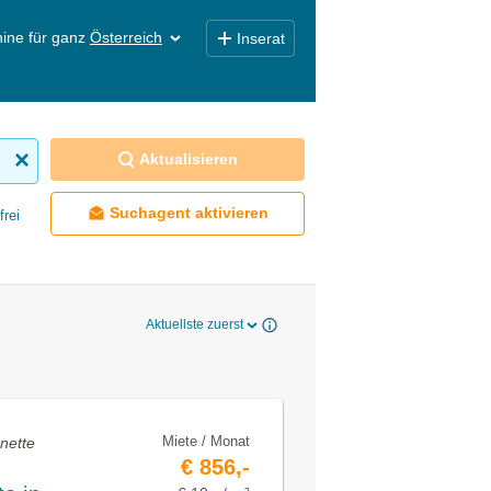
ine für ganz
Österreich
Inserat
Aktualisieren
Suchagent aktivieren
frei
Aktuellste zuerst
Miete / Monat
nette
€ 856,-