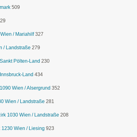
rmark
509
29
ien / Mariahilf
327
n / Landstraße
279
 Sankt Pölten-Land
230
 Innsbruck-Land
434
1090 Wien / Alsergrund
352
0 Wien / Landstraße
281
rk 1030 Wien / Landstraße
208
 1230 Wien / Liesing
923