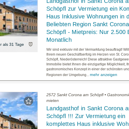
Landgasthof in Sankt Corona 
Schöpfl zur Vermietung ein Ko
Haus Inklusive Wohnungen in 
Beliebten Region Sankt Coron
Schöpfl - Mietpreis: Nur 2.500
Monatlich
er als 31 Tage
Wir sind exklusiv mit der Vermarktung beauftragt! W
Ihrem neuen Geschäftserfolg im Herzen von St. Cor
Schöpfl, Niederösterreich! Diese attraktive Gastgewe
Immobilie bietet Ihnen die einzigartige Möglichkeit, Ih
gastronomisches Konzept in einer der schönsten und
mehr anzeigen
Regionen der Umgebung...
2572 Sankt Corona am Schöpfl • Gastronomi
mieten
Landgasthof in Sankt Corona 
Schöpfl !!! Zur Vermietung ein
komplettes Haus inklusive Wo