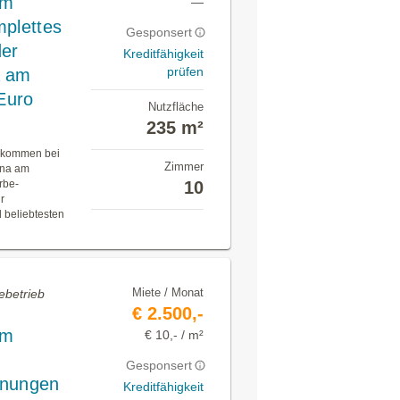
am
—
mplettes
Gesponsert
der
Kreditfähigkeit
prüfen
a am
 Euro
Nutzfläche
235 m²
illkommen bei
Zimmer
ona am
rbe-
10
r
 beliebtesten
Miete / Monat
ebetrieb
€ 2.500,-
am
€ 10,- / m²
Gesponsert
hnungen
Kreditfähigkeit