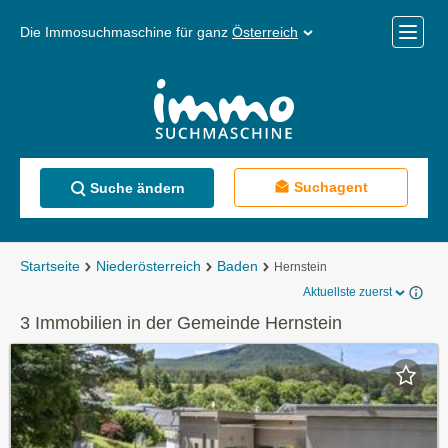
Die Immosuchmaschine für ganz
Österreich
Mobile
Menü
Suchagent
Suche ändern
Startseite
Niederösterreich
Baden
Hernstein
Aktuellste zuerst
3 Immobilien in der Gemeinde Hernstein