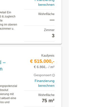
berechnen
Detail Ein
Wohnfläche
nd & zugleich
—
ete
ng im oberen
dezimmer u.
Zimmer
3
Kaufpreis
€ 515.000,-
l –
€ 6.866,- / m²
n
Gesponsert
Finanzierung
berechnen
ungspotenzial
bsolut
nierung mit
Wohnfläche
 aktuell eine
75 m²
iss und