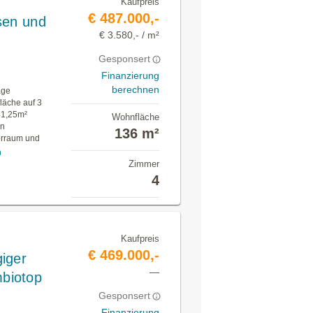
Kaufpreis
€ 487.000,-
sen und
€ 3.580,- / m²
Gesponsert
Finanzierung
berechnen
age
läche auf 3
41,25m²
Wohnfläche
in
136 m²
orraum und
n
Zimmer
4
Kaufpreis
€ 469.000,-
iger
—
biotop
Gesponsert
Finanzierung