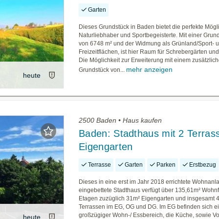
Garten
Dieses Grundstück in Baden bietet die perfekte Mögli
Naturliebhaber und Sportbegeisterte. Mit einer Grun
von 6748 m² und der Widmung als Grünland/Sport- 
Freizeitflächen, ist hier Raum für Schrebergärten und
Die Möglichkeit zur Erweiterung mit einem zusätzlic
mehr anzeigen
Grundstück von...
heute
2500 Baden • Haus kaufen
Baden: Stadthaus mit 2 Terras
Eigengarten
Terrasse
Garten
Parken
Erstbezug
Dieses in eine erst im Jahr 2018 errichtete Wohnanl
eingebettete Stadthaus verfügt über 135,61m² Wohnf
Etagen zuzüglich 31m² Eigengarten und insgesamt 
Terrassen im EG, OG und DG. Im EG befinden sich e
großzügiger Wohn-/ Essbereich, die Küche, sowie V
heute