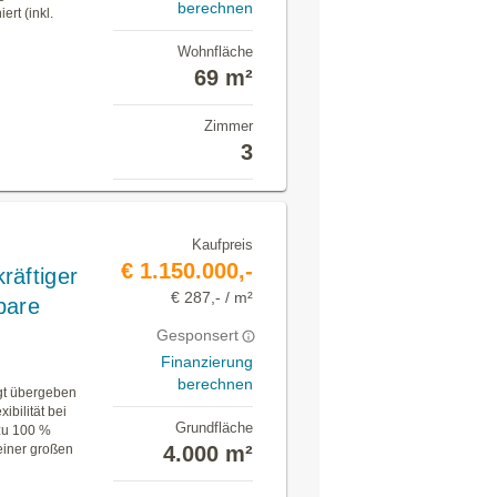
berechnen
rt (inkl.
Wohnfläche
69 m²
Zimmer
3
Kaufpreis
€ 1.150.000,-
räftiger
€ 287,- / m²
bare
Gesponsert
Finanzierung
berechnen
igt übergeben
bilität bei
Grundfläche
 zu 100 %
einer großen
4.000 m²