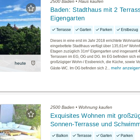
2500 Baden • Haus kaufen
Baden: Stadthaus mit 2 Terras
Eigengarten
Terrasse
Garten
Parken
Erstbezug
Dieses in eine erst im Jahr 2018 errichtete Wohnanl
eingebettete Stadthaus verfügt über 135,61m² Wohnf
Etagen zuzüglich 31m² Eigengarten und insgesamt 
Terrassen im EG, OG und DG. Im EG befinden sich e
großzügiger Wohn-/ Essbereich, die Küche, sowie V
heute
mehr anzeige
Gäste-WC. Im OG befinden sich 2...
2500 Baden • Wohnung kaufen
Exquisites Wohnen mit großzüg
Sonnen-Terrasse und Schwimm
Balkon
Terrasse
Garten
Parken