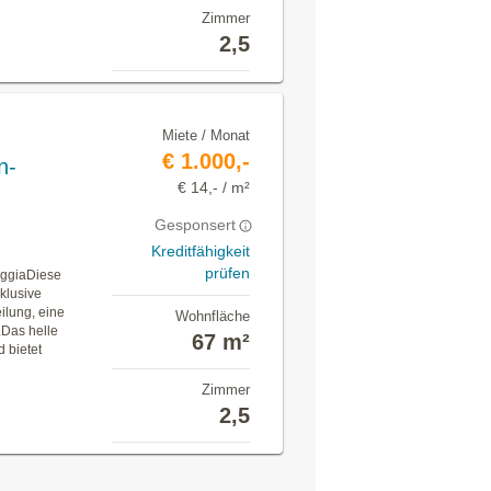
Zimmer
2,5
Miete / Monat
€ 1.000,-
n-
€ 14,- / m²
Gesponsert
Kreditfähigkeit
prüfen
oggiaDiese
klusive
lung, eine
Wohnfläche
.Das helle
67 m²
 bietet
Zimmer
2,5