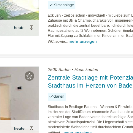
Klimaanlage
Exklusiv - zeitlos schön - individuell - mit Liebe zum 
Zuhause mit Stil & Charme, charaktervoll, inspiriere
praktisch durch die zentral begehbare, lichtdurchflut
heute
Raumgestaltung auf 2 Wohnebenen: Schöner Empfa
Flur mit Zugang zu Schlafzimmer, Kinderzimmer, Ba
mehr anzeigen
WC, sowie...
2500 Baden • Haus kaufen
Zentrale Stadtlage mit Potenzia
Stadthaus im Herzen von Bade
Garten
Stadthaus in Bestlage Badens – Wohnen & Entwickl
im Herzen der StadtDieses charmante Stadthaus in a
zentraler Lage von Baden vereint bereits erfolgte Sa
attraktivem Zukunftspotenzial. Die Liegenschaft bietet
modernisierte Wohneinheit mit durchdachtem Grundr
heute
mehr anzeigen