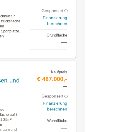
—
Gesponsert
chkeit für
Finanzierung
dstücksfläche
berechnen
und
 Sportplätze.
Grundfläche
hen
—
Kaufpreis
€ 487.000,-
sen und
—
Gesponsert
Finanzierung
berechnen
age
läche auf 3
41,25m²
Wohnfläche
in
—
orraum und