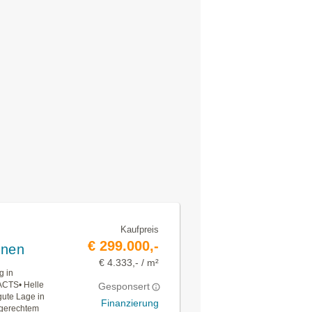
Kaufpreis
€ 299.000,-
ünen
€ 4.333,- / m²
g in
ACTS• Helle
Gesponsert
ute Lage in
Finanzierung
hlgerechtem